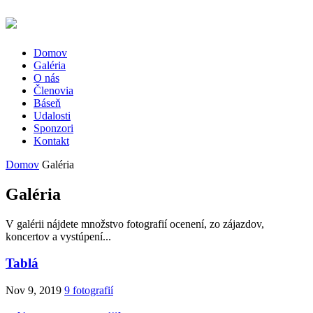
Domov
Galéria
O nás
Členovia
Báseň
Udalosti
Sponzori
Kontakt
Domov
Galéria
Galéria
V galérii nájdete množstvo fotografií ocenení, zo zájazdov,
koncertov a vystúpení...
Tablá
Nov 9, 2019
9 fotografií