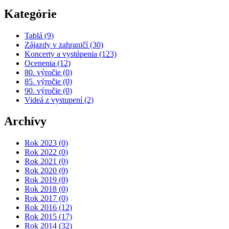
Kategórie
Tablá
(9)
Zájazdy v zahraničí
(30)
Koncerty a vystúpenia
(123)
Ocenenia
(12)
80. výročie
(0)
85. výročie
(0)
90. výročie
(0)
Videá z vystupení
(2)
Archívy
Rok 2023
(0)
Rok 2022
(0)
Rok 2021
(0)
Rok 2020
(0)
Rok 2019
(0)
Rok 2018
(0)
Rok 2017
(0)
Rok 2016
(12)
Rok 2015
(17)
Rok 2014
(32)