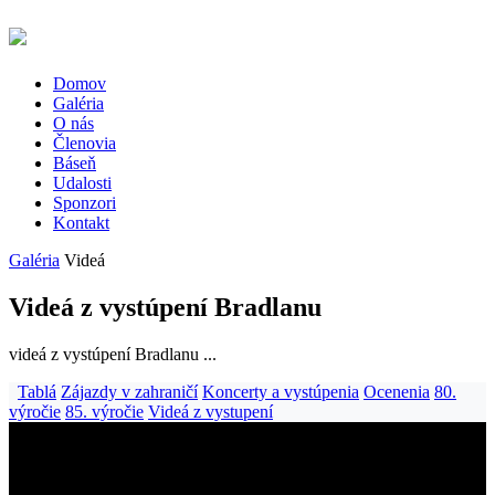
Domov
Galéria
O nás
Členovia
Báseň
Udalosti
Sponzori
Kontakt
Galéria
Videá
Videá z vystúpení Bradlanu
videá z vystúpení Bradlanu ...
Tablá
Zájazdy v zahraničí
Koncerty a vystúpenia
Ocenenia
80.
výročie
85. výročie
Videá z vystupení